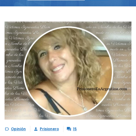
Opinión
Prisionero
15


