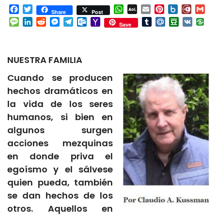
Facebook
Twitter
WhatsApp
AOL
Email
Pinterest
Box.net
Diary.
Gm
Share
Post
Mail
Message
LinkedIn
Reddit
Messenger
Telegram
Outlook.com
Yahoo
Tumblr
Mail.Ru
Douban
VK
Save
Mail
NUESTRA FAMILIA
Cuando se producen
hechos dramáticos en
la vida de los seres
humanos, si bien en
algunos surgen
acciones mezquinas
en donde priva el
egoísmo y el sálvese
quien pueda, también
se dan hechos de los
otros. Aquellos en