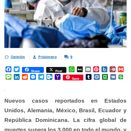
Opinión
Prisionero
9



Facebook
Twitter
WhatsApp
AOL
Email
Pinterest
Box.net
Diary.
Gm
Share
Post
Mail
Message
LinkedIn
Reddit
Messenger
Telegram
Outlook.com
Yahoo
Tumblr
Mail.Ru
Douban
VK
Save
Mail
.
Nuevos casos reportados en Estados
Unidos, Alemania, México, Brasil, Ecuador y
República Dominicana. La cifra global de
muertes supera los 3.000 en todo el mundo, y