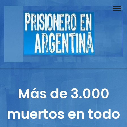
Buscador
Documentos
Prisionero
Opinión
Actuación
Prensa
Más de 3.000
Reportajes
muertos en todo
Columnistas
Contacto