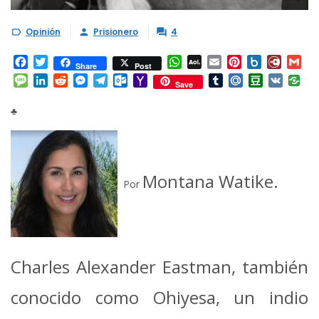
Opinión
Prisionero
4



Facebook
Twitter
WhatsApp
AOL
Email
Pinterest
Box.net
Diary.
Gm
Share
Post
Mail
Message
LinkedIn
Reddit
Messenger
Telegram
Outlook.com
Yahoo
Tumblr
Mail.Ru
Douban
VK
Save
Mail
♣
Montana Watike.
Por
Charles Alexander Eastman, también
conocido como Ohiyesa, un indio