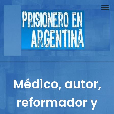
Buscador
Documentos
Prisionero
Opinión
Actuación
Prensa
Médico, autor,
Reportajes
reformador y
Columnistas
Contacto