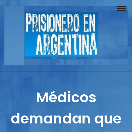
Buscador
Documentos
Prisionero
Opinión
Actuación
Prensa
Médicos
Reportajes
demandan que
Columnistas
Contacto