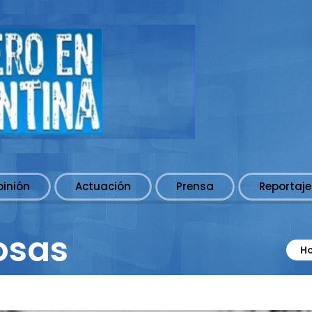
pinión
Actuación
Prensa
Reportaje
osas
H