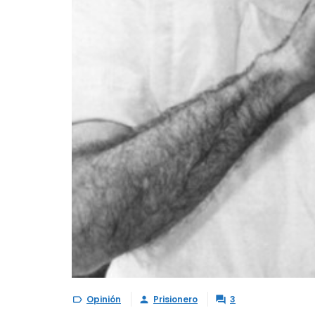
Opinión
Prisionero
3


