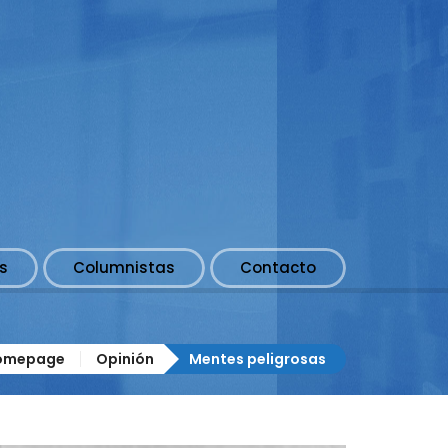
s
Columnistas
Contacto
omepage
Opinión
Mentes peligrosas