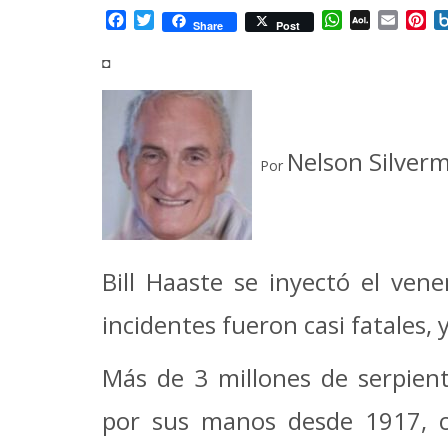
Facebook
Twitter
WhatsApp
AOL
Email
Pi
Share
Post
Mail
◘
Nelson Silver
Por
Bill Haaste se inyectó el ve
incidentes fueron casi fatales, 
Más de 3 millones de serpien
por sus manos desde 1917, 