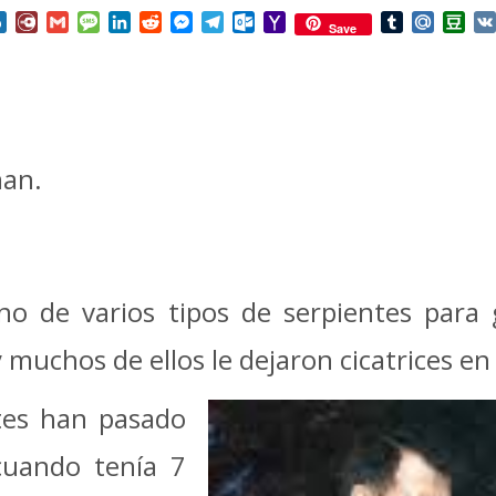
nterest
Box.net
Diary.Ru
Gmail
Message
LinkedIn
Reddit
Messenger
Telegram
Outlook.com
Yahoo
Tumblr
Mail.Ru
Do
Save
Mail
man.
neno de varios tipos de serpientes par
y muchos de ellos le dejaron cicatrices e
tes han pasado
cuando tenía 7