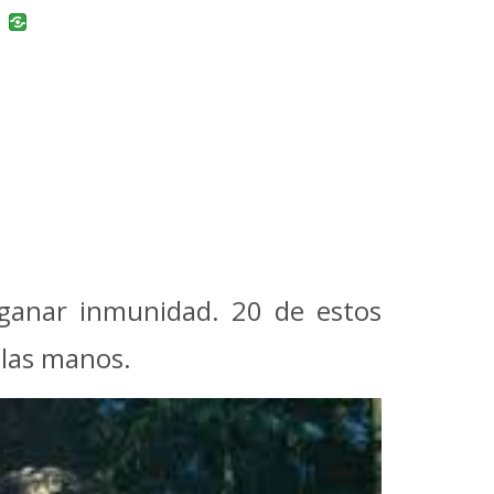
uban
VK
a ganar inmunidad.
20 de estos
n las manos.