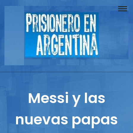
Buscador
Documentos
Prisionero
Opinión
Actuación
Prensa
Messi y las
Reportajes
nuevas papas
Columnistas
Contacto