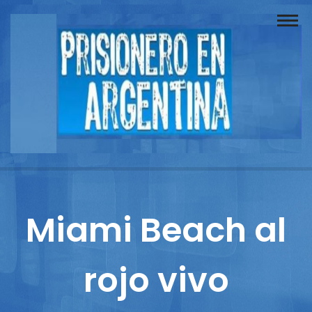
Buscador
Documentos
Prisionero
Opinión
Actuación
Prensa
Miami Beach al
Reportajes
rojo vivo
Columnistas
Contacto