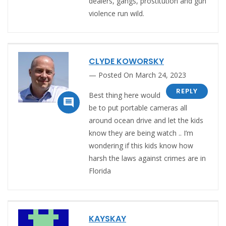
dealers, gangs, prostitution and gun
violence run wild.
CLYDE KOWORSKY
Posted On March 24, 2023
REPLY
Best thing here would

be to put portable cameras all
around ocean drive and let the kids
know they are being watch .. I’m
wondering if this kids know how
harsh the laws against crimes are in
Florida
KAYSKAY