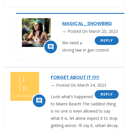
MAGICAL_SNOWBIRD
Posted On March 25, 2023
REPLY
We need a

strong law in gun control.
FORGET ABOUT IT !!!!!
Posted On March 24, 2023
REPLY
Look what’s happened

to Miami Beach! The saddest thing
is no one is even allowed to say
what it is, let alone expect it to stop
getting worse. I’ll say it, urban decay.