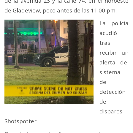
de la avenida 23 y la calle 74, en el noroeste
de Gladeview, poco antes de las 11:00 pm.
La policía
acudió
tras
recibir un
alerta del
sistema
de
detección
de
disparos
Shotspotter.