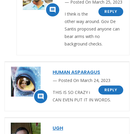
Posted On March 25, 2023

REPLY
I think is the
other way around. Gov De
Santis proposed anyone can
bear arms with no
background checks.
HUMAN ASPARAGUS
Posted On March 24, 2023
REPLY
THIS IS SO CRAZY i

CAN EVEN PUT IT IN WORDS.
UGH