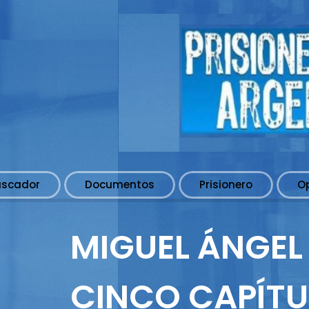
uscador
Documentos
Prisionero
O
MIGUEL ÁNGEL 
CINCO CAPÍT