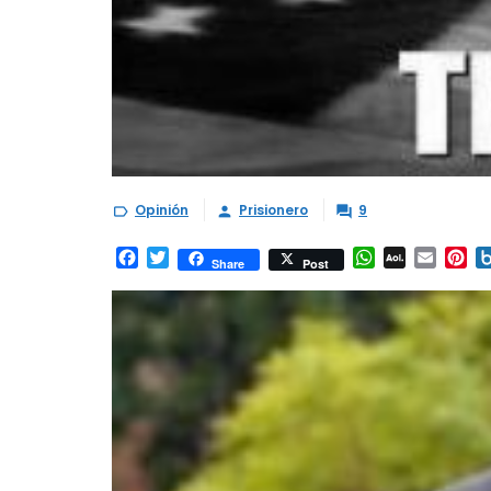
Opinión
Prisionero
9



Facebook
Twitter
WhatsApp
AOL
Email
Pi
Share
Post
Mail