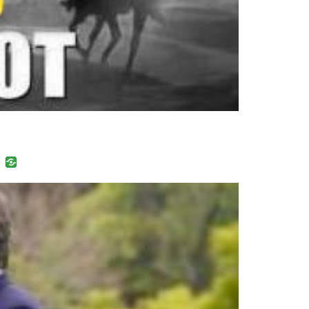
uban
VK