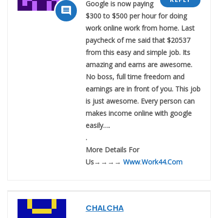
Google is now paying

$300 to $500 per hour for doing
work online work from home. Last
paycheck of me said that $20537
from this easy and simple job. Its
amazing and earns are awesome.
No boss, full time freedom and
earnings are in front of you. This job
is just awesome. Every person can
makes income online with google
easily….
.
M­­­­­­o­­­­­­r­­­­­­e­ D­­­­­­e­­­­­­t­­­­­­a­­­­­­i­­­­­­l­­­­­­s For
Us→→→→
Www
.
Work44.Com
CHALCHA