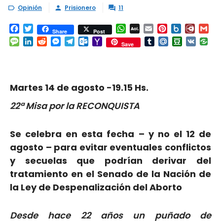
Opinión
Prisionero
11



Facebook
Twitter
WhatsApp
AOL
Email
Pinterest
Box.net
Diary.
Gm
Share
Post
Mail
Message
LinkedIn
Reddit
Messenger
Telegram
Outlook.com
Yahoo
Tumblr
Mail.Ru
Douban
VK
Save
Mail
Martes 14 de agosto -19.15 Hs.
22ª Misa por la RECONQUISTA
Se celebra en esta fecha – y no el 12 de
agosto – para evitar eventuales conflictos
y secuelas que podrían derivar del
tratamiento en el Senado de la Nación de
la Ley de Despenalización del Aborto
Desde hace 22 años un puñado de