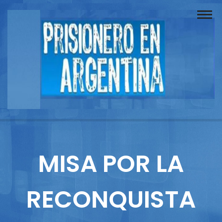
Buscador
Documentos
Prisionero
Opinión
Actuación
Prensa
MISA POR LA
Reportajes
RECONQUISTA
Columnistas
Contacto