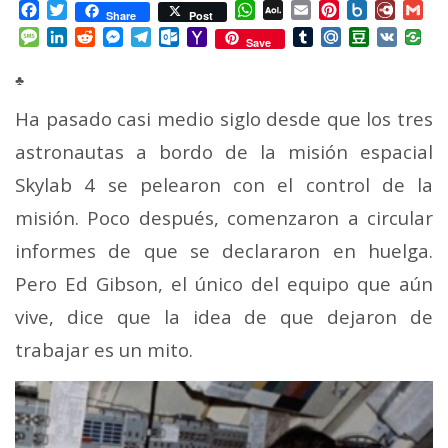
Facebook
Twitter
WhatsApp
AOL
Email
Pinterest
Box.net
Diary.
Gm
Share
Post
Mail
Message
LinkedIn
Reddit
Messenger
Telegram
Outlook.com
Yahoo
Tumblr
Mail.Ru
Douban
VK
Save
Mail
♣
Ha pasado casi medio siglo desde que los tres
astronautas a bordo de la misión espacial
Skylab 4 se pelearon con el control de la
misión. Poco después, comenzaron a circular
informes de que se declararon en huelga.
Pero Ed Gibson, el único del equipo que aún
vive, dice que la idea de que dejaron de
trabajar es un mito.