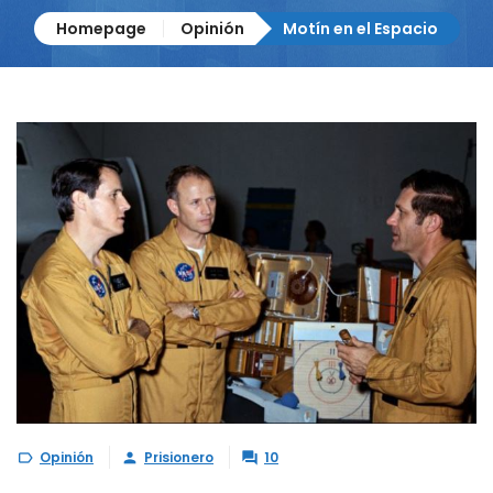
Homepage
Opinión
Motín en el Espacio
Opinión
Prisionero
10


