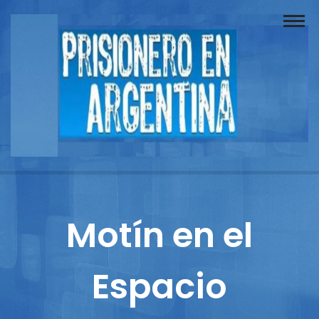
Buscador
Documentos
Prisionero
Opinión
Actuación
Prensa
Motín en el
Reportajes
Espacio
Columnistas
Contacto