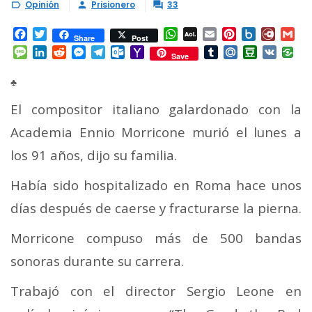
Opinión
Prisionero
33



Facebook
Twitter
WhatsApp
AOL
Email
Pinterest
Box.net
Diary.
Gm
Share
Post
Mail
Message
LinkedIn
Reddit
Messenger
Telegram
Outlook.com
Yahoo
Tumblr
Mail.Ru
Douban
VK
Save
Mail
♣
El compositor italiano galardonado con la
Academia Ennio Morricone murió el lunes a
los 91 años, dijo su familia.
Había sido hospitalizado en Roma hace unos
días después de caerse y fracturarse la pierna.
Morricone compuso más de 500 bandas
sonoras durante su carrera.
Trabajó con el director Sergio Leone en