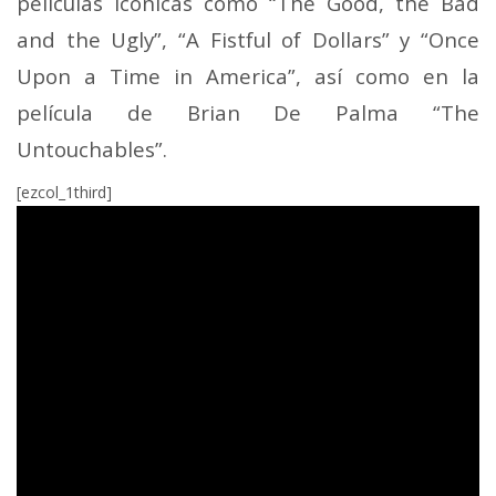
películas icónicas como “The Good, the Bad
and the Ugly”, “A Fistful of Dollars” y “Once
Upon a Time in America”, así como en la
película de Brian De Palma “The
Untouchables”.
[ezcol_1third]