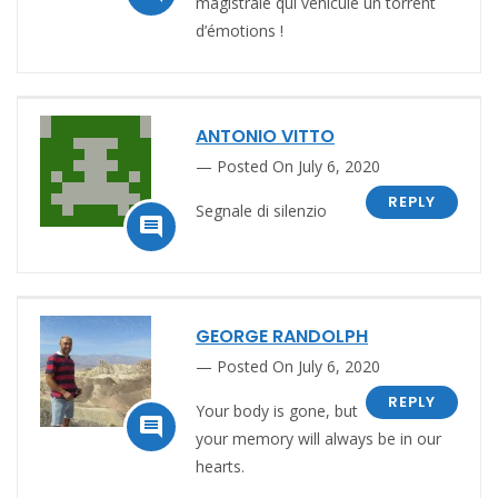
magistrale qui véhicule un torrent
d’émotions !
ANTONIO VITTO
Posted On July 6, 2020
REPLY
Segnale di silenzio

GEORGE RANDOLPH
Posted On July 6, 2020
REPLY
Your body is gone, but

your memory will always be in our
hearts.