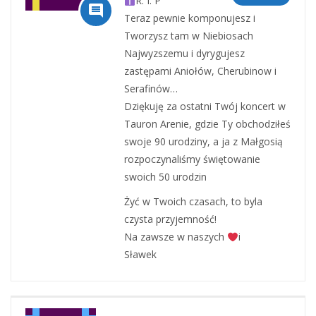
R. I. P

Teraz pewnie komponujesz i
Tworzysz tam w Niebiosach
Najwyzszemu i dyrygujesz
zastępami Aniołów, Cherubinow i
Serafinów…
Dziękuję za ostatni Twój koncert w
Tauron Arenie, gdzie Ty obchodziłeś
swoje 90 urodziny, a ja z Małgosią
rozpoczynaliśmy świętowanie
swoich 50 urodzin
Żyć w Twoich czasach, to byla
czysta przyjemność!
Na zawsze w naszych
i
Sławek