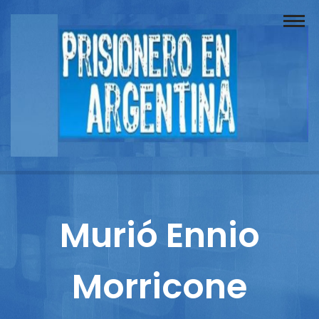
Buscador
Documentos
Prisionero
Opinión
Actuación
Prensa
Murió Ennio
Reportajes
Morricone
Columnistas
Contacto