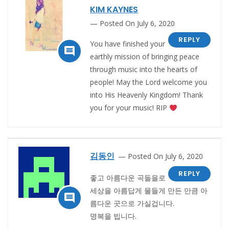
KIM KAYNES
Posted On July 6, 2020
REPLY
You have finished your

earthly mission of bringing peace
through music into the hearts of
people! May the Lord welcome you
into His Heavenly Kingdom! Thank
you for your music! RIP
김동인
Posted On July 6, 2020
REPLY
좋고 아름다운 곡들을로
세상을 아름답게 물들게 만든 만큼 아

름다운 곳으로 가실겁니다.
명복을 빕니다.