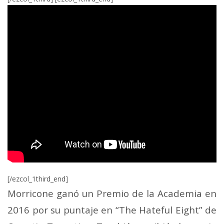
[/ezcol_1third_end]
Morricone ganó un Premio de la Academia en
2016 por su puntaje en “The Hateful Eight” de