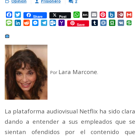
Opinión
Prisionero
2



Facebook
Twitter
WhatsApp
AOL
Email
Pinterest
Box.net
Diary.
Gm
Share
Post
Mail
Message
LinkedIn
Reddit
Messenger
Telegram
Outlook.com
Yahoo
Tumblr
Mail.Ru
Douban
VK
Save
Mail
Lara Marcone
Por
.
La plataforma audiovisual Netflix ha sido clara
dando a entender a sus empleados que se
sientan ofendidos por el contenido que