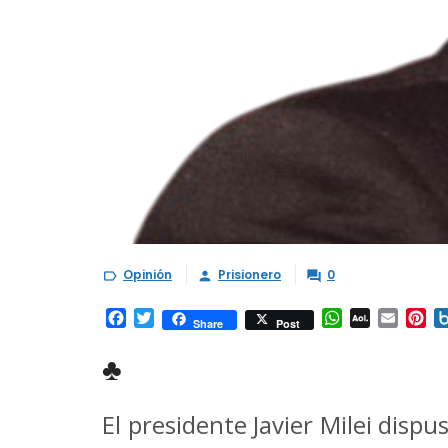
Opinión
Prisionero
0



Facebook
Twitter
WhatsApp
AOL
Email
Pi
Share
Post
Mail
♣
El presidente Javier Milei dispu