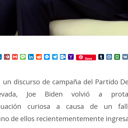
nterest
Box.net
Diary.Ru
Gmail
Message
LinkedIn
Reddit
Messenger
Telegram
Outlook.com
Yahoo
Tumblr
Mail.Ru
Do
Save
Mail
 un discurso de campaña del Partido D
evada, Joe Biden volvió a prot
ituación curiosa a causa de un fa
 uno de ellos recientementemente ingre