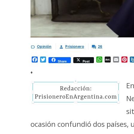
Opinión
Prisionero
26



Facebook
Twitter
WhatsApp
AOL
Email
Pi
Share
Post
Mail
♦
En
N
s
ocasión confundió dos países,