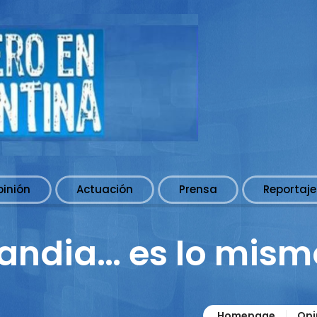
pinión
Actuación
Prensa
Reportaje
landia… es lo mis
Homepage
Opi