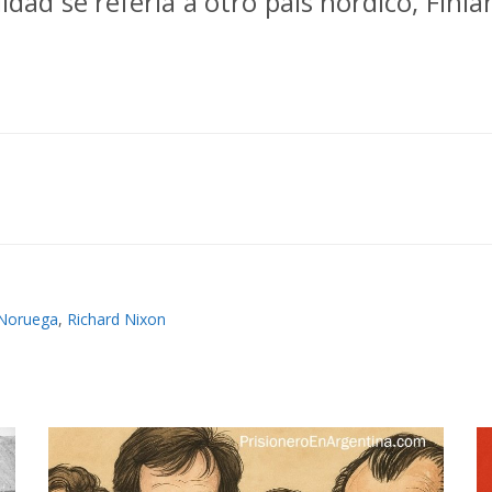
dad se refería a otro país nórdico, Finlan
Noruega
,
Richard Nixon