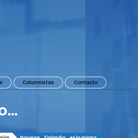
s
Columnistas
Contacto
mo…
nión
Noruega... Finlandia... es lo mismo...