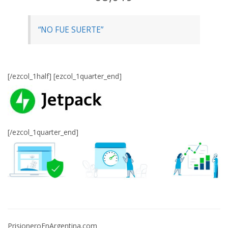
“NO FUE SUERTE”
[/ezcol_1half] [ezcol_1quarter_end]
[/ezcol_1quarter_end]
PrisioneroEnArgentina.com