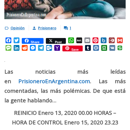
Opinión
Prisionero
1



Facebook
Twitter
WhatsApp
AOL
Email
Pinterest
Box.net
Diary.
Gm
Share
Post
Mail
Message
LinkedIn
Reddit
Messenger
Telegram
Outlook.com
Yahoo
Tumblr
Mail.Ru
Douban
VK
Save
Mail
.
Las noticias más leídas
en
PrisioneroEnArgentina.com
. Las más
comentadas, las más polémicas. De que está
la gente hablando…
REINICIO Enero 13, 2020 00.00 HORAS –
HORA DE CONTROL Enero 15, 2020 23.23