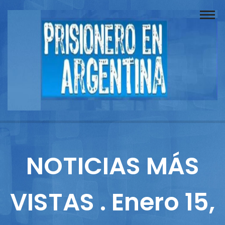
Buscador
Documentos
Prisionero
Opinión
Actuación
Prensa
NOTICIAS MÁS
Reportajes
VISTAS . Enero 15,
Columnistas
Contacto