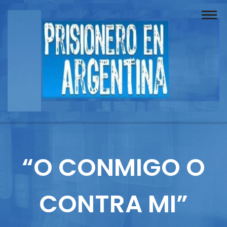
Buscador
Documentos
Prisionero
Opinión
Actuación
Prensa
“O CONMIGO O
Reportajes
CONTRA MI”
Columnistas
Contacto