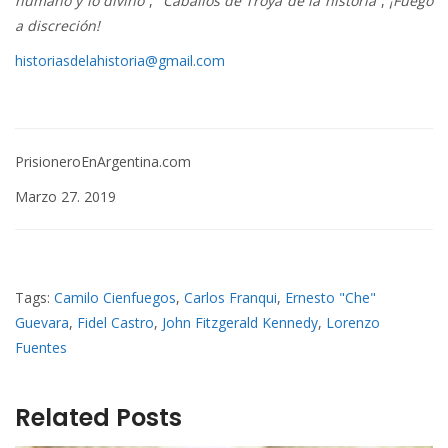
humano y lo divino
“, “
Caballos de Troya de la historia
“,
¡Fuego
a discreción!
historiasdelahistoria@gmail.com
PrisioneroEnArgentina.com
Marzo 27. 2019
Tags:
Camilo Cienfuegos
,
Carlos Franqui
,
Ernesto "Che"
Guevara
,
Fidel Castro
,
John Fitzgerald Kennedy
,
Lorenzo
Fuentes
Related Posts