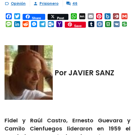
Opinión
Prisionero
46



Facebook
Twitter
WhatsApp
AOL
Email
Pinterest
Box.net
Diary.
Gm
Share
Post
Mail
Message
LinkedIn
Reddit
Messenger
Telegram
Outlook.com
Yahoo
Tumblr
Mail.Ru
Douban
VK
Save
Mail
Por JAVIER SANZ
Fidel y Raúl Castro, Ernesto Guevara y
Camilo Cienfuegos lideraron en 1959 el