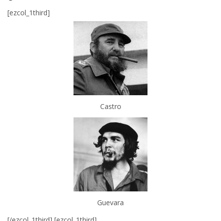
[ezcol_1third]
Castro
Guevara
[/ezcol_1third] [ezcol_1third]