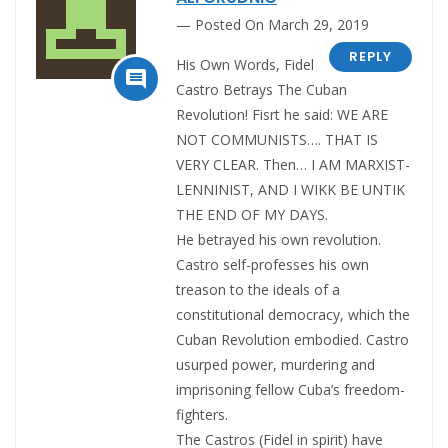
Posted On March 29, 2019
REPLY
His Own Words, Fidel

Castro Betrays The Cuban
Revolution! Fisrt he said: WE ARE
NOT COMMUNISTS…. THAT IS
VERY CLEAR. Then… I AM MARXIST-
LENNINIST, AND I WIKK BE UNTIK
THE END OF MY DAYS.
He betrayed his own revolution.
Castro self-professes his own
treason to the ideals of a
constitutional democracy, which the
Cuban Revolution embodied. Castro
usurped power, murdering and
imprisoning fellow Cuba’s freedom-
fighters.
The Castros (Fidel in spirit) have