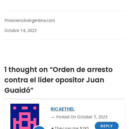
PrisioneroEnArgentina.com
Octubre 14, 2023
1 thought on “Orden de arresto
contra el líder opositor Juan
Guaidó”
RICAETHEL
Posted On October 7, 2023
REPLY
★They pay me $285