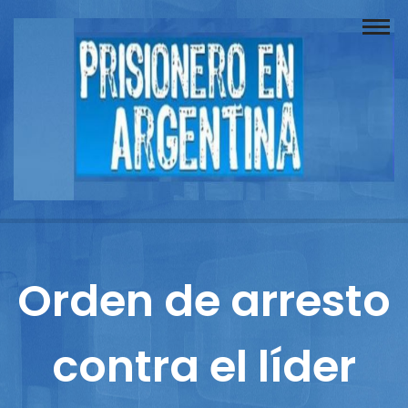
Buscador
Documentos
Prisionero
Opinión
Actuación
Prensa
Orden de arresto
Reportajes
contra el líder
Columnistas
Contacto