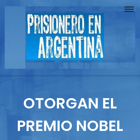
Buscador
Documentos
Prisionero
Opinión
Actuación
Prensa
OTORGAN EL
Reportajes
PREMIO NOBEL
Columnistas
Contacto