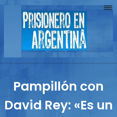
Buscador
Documentos
Prisionero
Opinión
Actuación
Prensa
Pampillón con
Reportajes
David Rey: «Es un
Columnistas
Contacto