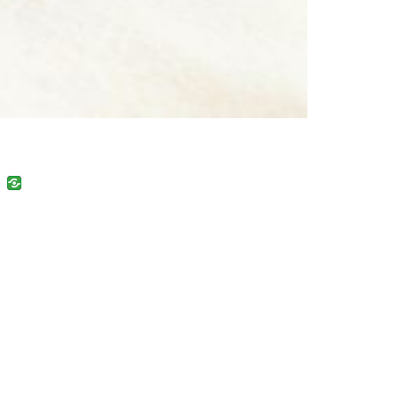
uban
VK