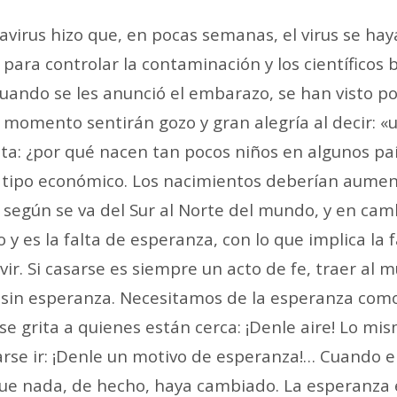
avirus hizo que, en pocas semanas, el virus se ha
ra controlar la contaminación y los científicos
 cuando se les anunció el embarazo, se han visto 
momento sentirán gozo y gran alegría al decir: «un
: ¿por qué nacen tan pocos niños en algunos país
e tipo económico. Los nacimientos deberían aumen
o según se va del Sur al Norte del mundo, y en 
 y es la falta de esperanza, con lo que implica la 
 vivir. Si casarse es siempre un acto de fe, traer a
sin esperanza. Necesitamos de la esperanza como 
e grita a quienes están cerca: ¡Denle aire! Lo mi
arse ir: ¡Denle un motivo de
esperanza!… Cuando e
que nada, de hecho, haya cambiado. La esperanza