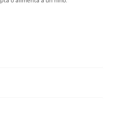
pta o alimenta a un niño.