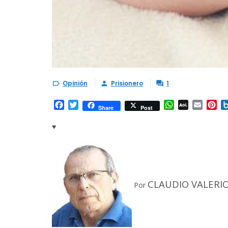
Opinión
Prisionero
1



Facebook
Twitter
WhatsApp
AOL
Email
Pi
Share
Post
Mail
♥
CLAUDIO VALERI
Por