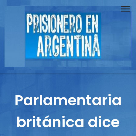
Buscador
Documentos
Prisionero
Opinión
Actuación
Prensa
Parlamentaria
Reportajes
británica dice
Columnistas
Contacto