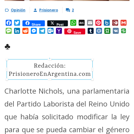
Opinión
Prisionero
2



Facebook
Twitter
WhatsApp
AOL
Email
Pinterest
Box.net
Diary.
Gm
Share
Post
Mail
Message
LinkedIn
Reddit
Messenger
Telegram
Outlook.com
Yahoo
Tumblr
Mail.Ru
Douban
VK
Save
Mail
♣
Charlotte Nichols, una parlamentaria
del Partido Laborista del Reino Unido
que había solicitado modificar la ley
para que se pueda cambiar el género