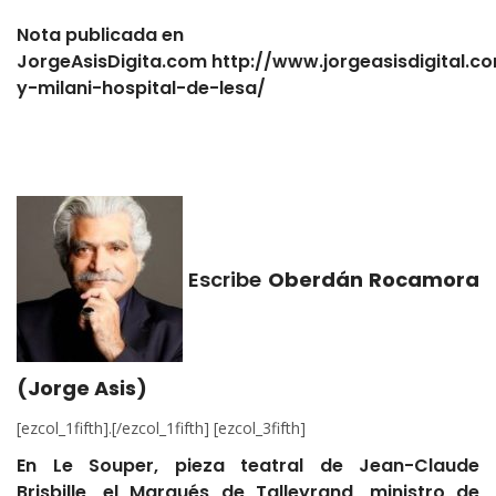
Nota publicada en
JorgeAsisDigita.com http://www.jorgeasisdigital.c
y-milani-hospital-de-lesa/
Escribe
Oberdán Rocamora
(Jorge Asis)
[ezcol_1fifth].[/ezcol_1fifth] [ezcol_3fifth]
En Le Souper, pieza teatral de Jean-Claude
Brisbille, el Marqués de Talleyrand, ministro de