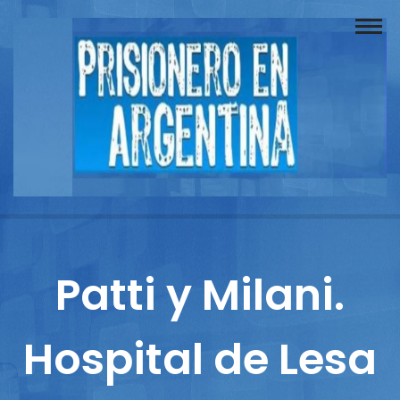
Buscador
Documentos
Prisionero
Opinión
Actuación
Prensa
Patti y Milani.
Reportajes
Hospital de Lesa
Columnistas
Contacto