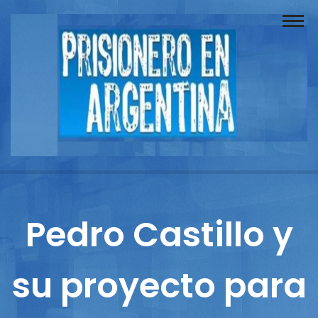
Buscador
Documentos
Prisionero
Opinión
Actuación
Prensa
Pedro Castillo y
Reportajes
su proyecto para
Columnistas
Contacto