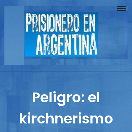
Buscador
Documentos
Prisionero
Opinión
Actuación
Prensa
Peligro: el
Reportajes
kirchnerismo
Columnistas
Contacto