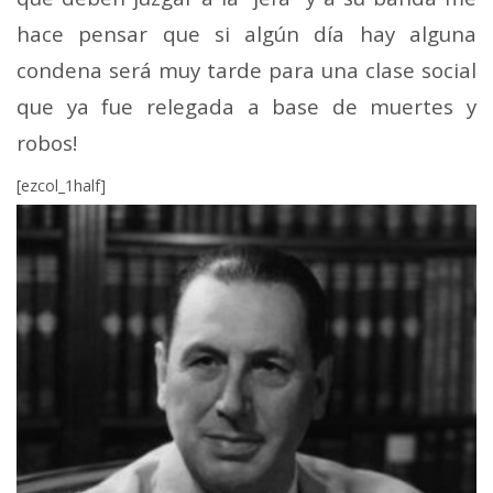
hace pensar que si algún día hay alguna
condena será muy tarde para una clase social
que ya fue relegada a base de muertes y
robos!
[ezcol_1half]