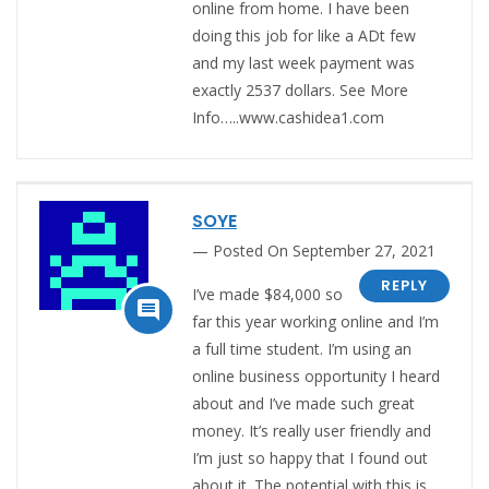
online from home. I have been
doing this job for like a ADt few
and my last week payment was
exactly 2537 dollars. See More
Info…..www.cashidea1.com
SOYE
Posted On September 27, 2021
REPLY
I’ve made $84,000 so

far this year working online and I’m
a full time student. I’m using an
online business opportunity I heard
about and I’ve made such great
money. It’s really user friendly and
I’m just so happy that I found out
about it. The potential with this is