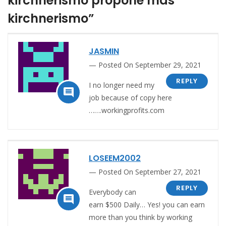
kirchnerismo propone más
kirchnerismo”
JASMIN
Posted On September 29, 2021
REPLY
I no longer need my

job because of copy here
…….workingprofits.com
LOSEEM2002
Posted On September 27, 2021
REPLY
Everybody can

earn $500 Daily… Yes! you can earn
more than you think by working