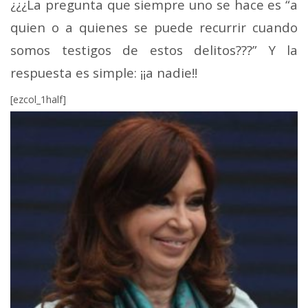
¿¿¿La pregunta que siempre uno se hace es “a
quien o a quienes se puede recurrir cuando
somos testigos de estos delitos???” Y la
respuesta es simple: ¡¡a nadie!!
[ezcol_1half]