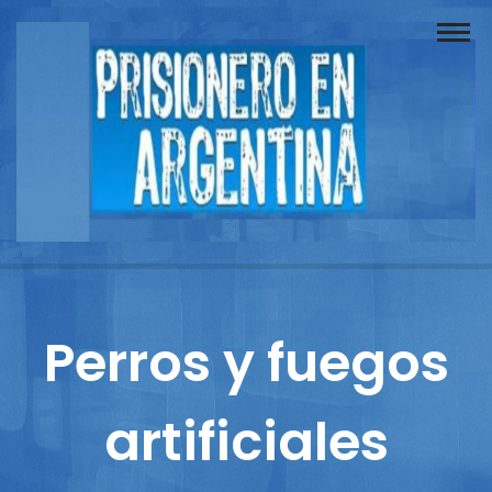
Buscador
Documentos
Prisionero
Opinión
Actuación
Prensa
Perros y fuegos
Reportajes
artificiales
Columnistas
Contacto