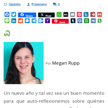
Opinión
Prisionero
3



Facebook
Twitter
WhatsApp
AOL
Email
Pinterest
Box.net
Diary.
Gm
Share
Post
Mail
Message
LinkedIn
Reddit
Messenger
Telegram
Outlook.com
Yahoo
Tumblr
Mail.Ru
Douban
VK
Save
Mail
Megan Rupp
Por
.
Un nuevo año y tal vez sea un buen momento
para que auto-reflexionemos sobre quiénes