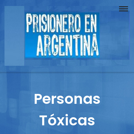
Buscador
Documentos
Prisionero
Opinión
Actuación
Prensa
Personas
Reportajes
Tóxicas
Columnistas
Contacto