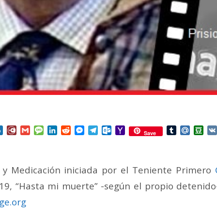
nterest
Box.net
Diary.Ru
Gmail
Message
LinkedIn
Reddit
Messenger
Telegram
Outlook.com
Yahoo
Tumblr
Mail.Ru
Do
Save
Mail
y Medicación iniciada por el Teniente Primero
19, “Hasta mi muerte” -según el propio detenido
ge.org