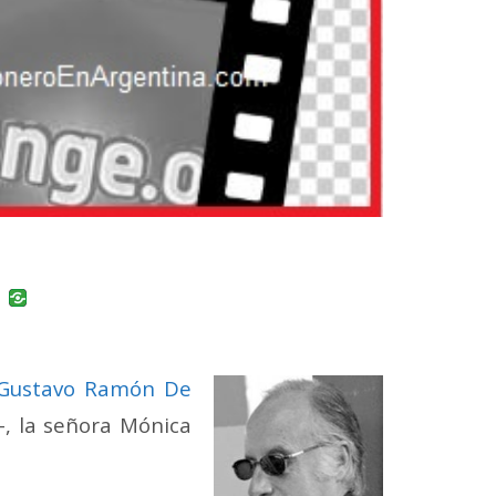
uban
VK
Gustavo Ramón De
-, la señora Mónica