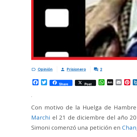
Opinión
Prisionero
2



Facebook
Twitter
WhatsApp
AOL
Email
Pi
Share
Post
Mail
.
Con motivo de la Huelga de Hambre 
Marchi
el 21 de diciembre del año 20
Simoni comenzó una petición en
Chan