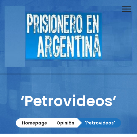
Buscador
Documentos
Prisionero
Opinión
Actuación
Prensa
‘Petrovideos’
Reportajes
Columnistas
Homepage
Opinión
'Petrovideos'
Contacto