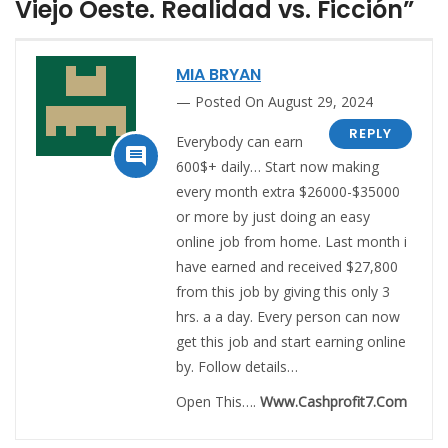
Viejo Oeste. Realidad vs. Ficción”
MIA BRYAN
Posted On August 29, 2024
REPLY
Everybody can earn

600$+ daily… Start now making
every month extra $26000-$35000
or more by just doing an easy
online job from home. Last month i
have earned and received $27,800
from this job by giving this only 3
hrs. a a day. Every person can now
get this job and start earning online
by. Follow details…
Open This….
W­­w­­w­­.­­C­­a­­s­­h­­p­­r­­o­­f­­i­­t­­7­­.­­C­­o­­m