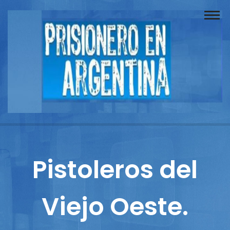
Buscador
Documentos
Prisionero
Opinión
Actuación
Prensa
Pistoleros del
Reportajes
Viejo Oeste.
Columnistas
Contacto