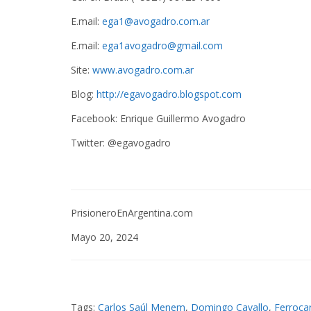
E.mail:
ega1@avogadro.com.ar
E.mail:
ega1avogadro@gmail.com
Site:
www.avogadro.com.ar
Blog:
http://egavogadro.blogspot.com
Facebook: Enrique Guillermo Avogadro
Twitter: @egavogadro
PrisioneroEnArgentina.com
Mayo 20, 2024
Tags:
Carlos Saúl Menem
,
Domingo Cavallo
,
Ferrocar