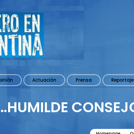
pinión
Actuación
Prensa
Reportaje
E…HUMILDE CONSEJ
Homepage
O