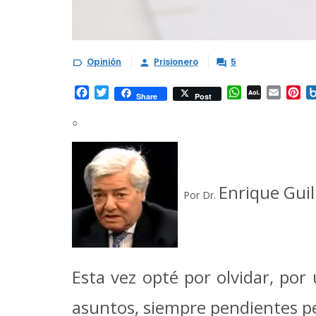
Opinión
Prisionero
5



Facebook
Twitter
WhatsApp
AOL
Email
Pi
Share
Post
Mail
○
Enrique Gui
Por Dr.
Esta vez opté por olvidar, po
asuntos, siempre pendientes pe