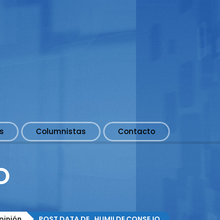
s
Columnistas
Contacto
O
pinión
POST DATA DE…HUMILDE CONSEJO