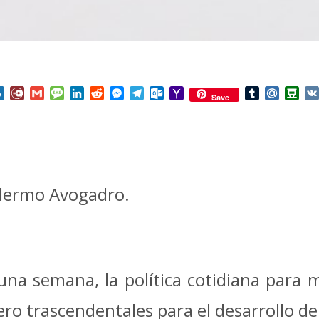
nterest
Box.net
Diary.Ru
Gmail
Message
LinkedIn
Reddit
Messenger
Telegram
Outlook.com
Yahoo
Tumblr
Mail.Ru
Do
Save
Mail
llermo Avogadro.
r una semana, la política cotidiana par
ro trascendentales para el desarrollo de