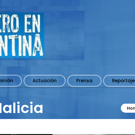
pinión
Actuación
Prensa
Reportaje
alicia
Ho