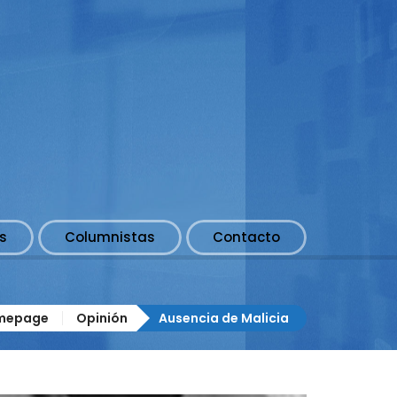
s
Columnistas
Contacto
mepage
Opinión
Ausencia de Malicia