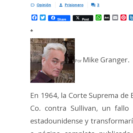
Opinión
Prisionero
3



Facebook
Twitter
WhatsApp
AOL
Email
Pi
Share
Post
Mail
♣
Mike Granger.
Por
En 1964, la Corte Suprema de 
Co. contra Sullivan, un fall
estadounidense y transformaría