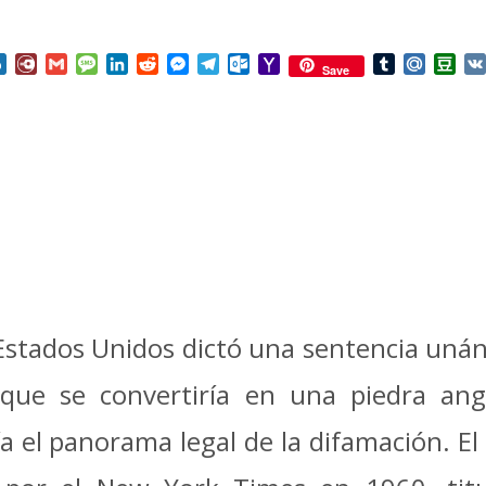
nterest
Box.net
Diary.Ru
Gmail
Message
LinkedIn
Reddit
Messenger
Telegram
Outlook.com
Yahoo
Tumblr
Mail.Ru
Do
Save
Mail
Estados Unidos dictó una sentencia uná
o que se convertiría en una piedra ang
 el panorama legal de la difamación. El