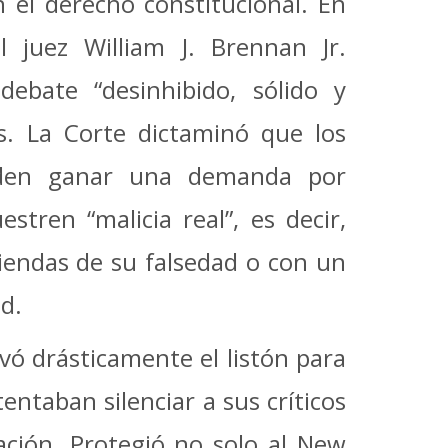
 el derecho constitucional. En
l juez William J. Brennan Jr.
ebate “desinhibido, sólido y
s. La Corte dictaminó que los
ueden ganar una demanda por
ren “malicia real”, es decir,
biendas de su falsedad o con un
d.
levó drásticamente el listón para
entaban silenciar a sus críticos
ión. Protegió no solo al New