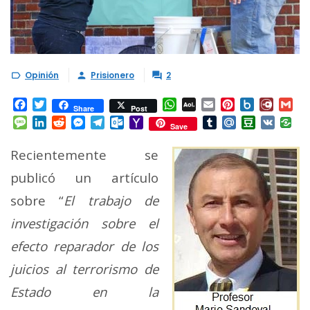
Opinión
Prisionero
2



Facebook
Twitter
WhatsApp
AOL
Email
Pinterest
Box.net
Diary.
Gm
Share
Post
Mail
Message
LinkedIn
Reddit
Messenger
Telegram
Outlook.com
Yahoo
Tumblr
Mail.Ru
Douban
VK
Save
Mail
Recientemente se
publicó un artículo
sobre “
El trabajo de
investigación sobre el
efecto reparador de los
juicios al terrorismo de
Estado en la