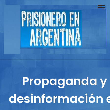
Buscador
Documentos
Prisionero
Opinión
Actuación
Prensa
Propaganda y
Reportajes
desinformación 
Columnistas
Contacto