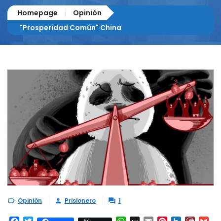
Homepage
Opinión
"Prosperidad Común" China
Opinión
Prisionero
1


