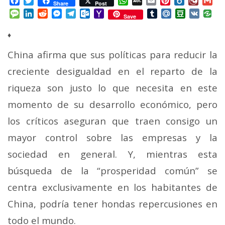
Facebook
Twitter
WhatsApp
AOL
Email
Pinterest
Box.net
Diary.
Gm
Share
Post
Mail
Message
LinkedIn
Reddit
Messenger
Telegram
Outlook.com
Yahoo
Tumblr
Mail.Ru
Douban
VK
Save
Mail
♦
China afirma que sus políticas para reducir la
creciente desigualdad en el reparto de la
riqueza son justo lo que necesita en este
momento de su desarrollo económico, pero
los críticos aseguran que traen consigo un
mayor control sobre las empresas y la
sociedad en general.
Y, mientras esta
búsqueda de la “prosperidad común” se
centra exclusivamente en los habitantes de
China, podría tener hondas repercusiones en
todo el mundo.