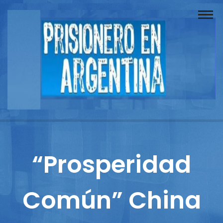
Buscador
Documentos
Prisionero
Opinión
Actuación
Prensa
“Prosperidad
Reportajes
Común” China
Columnistas
Contacto