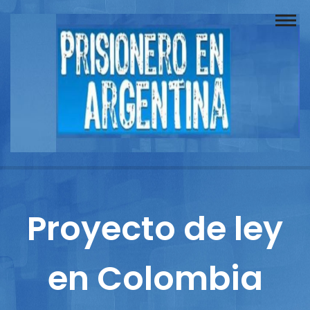
Buscador
Documentos
Prisionero
Opinión
Actuación
Prensa
Proyecto de ley
Reportajes
en Colombia
Columnistas
Contacto