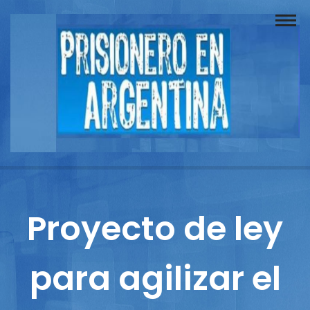
Buscador
Documentos
Prisionero
Opinión
Actuación
Prensa
Proyecto de ley
Reportajes
para agilizar el
Columnistas
Contacto