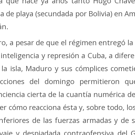
, ya que hace ya años tanto Hugo Cháv
za de playa (secundada por Bolivia) en A
án.
ro, a pesar de que el régimen entregó l
 inteligencia y represión a Cuba, a difere
 la isla, Maduro y sus cómplices cometi
ecciones del domingo permitieron qu
nciencia cierta de la cuantía numérica de
ver cómo reacciona ésta y, sobre todo, 
inferiores de las fuerzas armadas y de
lvaje y despiadada contraofensiva del 