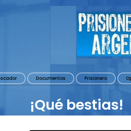
uscador
Documentos
Prisionero
O
¡Qué bestias!