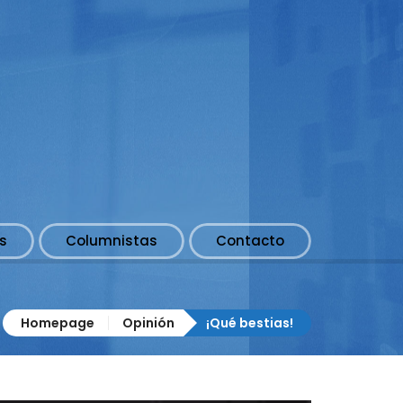
s
Columnistas
Contacto
Homepage
Opinión
¡Qué bestias!