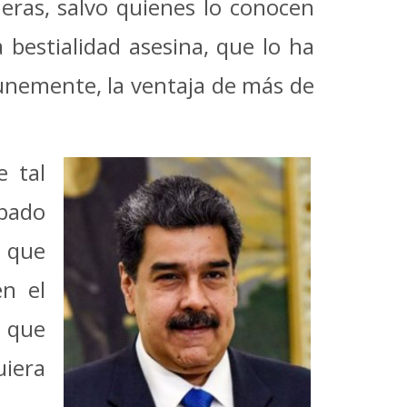
neras, salvo quienes lo conocen
 bestialidad asesina, que lo ha
punemente, la ventaja de más de
 tal
spado
, que
en el
s que
uiera