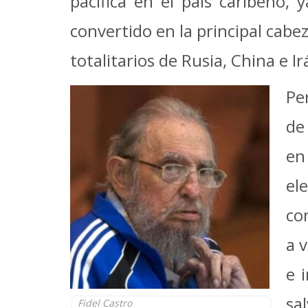
pacífica en el país caribeño
convertido en la principal cabe
totalitarios de Rusia, China e Ir
Pe
de
en
el
co
a 
e 
sa
Fidel Castro