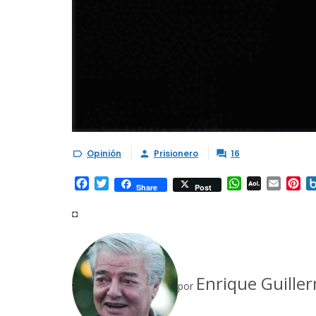
Opinión
Prisionero
16



Facebook
Twitter
WhatsApp
AOL
Email
Pi
Share
Post
Mail
◘
Enrique Guille
por