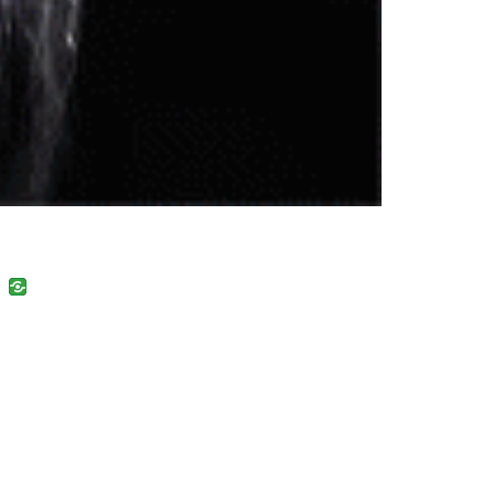
uban
VK