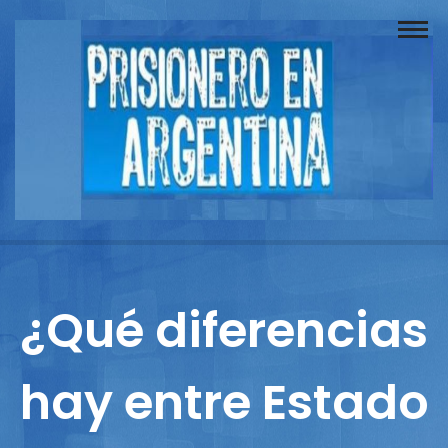
Buscador
Documentos
Prisionero
Opinión
Actuación
Prensa
¿Qué diferencias
Reportajes
hay entre Estado
Columnistas
Contacto