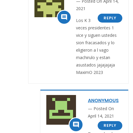
Posted On April 14,
2021

REPLY
Los K 3
veces presidentes 1
vice y siguen ustedes
sion fracasados y lo
eligieron a l vago
machirulo y estan
asustados jajajajaja
MaximO 2023
ANONYMOUS
Posted On
April 14, 2021

REPLY