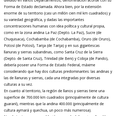
dividido en varios Departamentos, denominación acorde con su
Forma de Estado declamada. Ahora bien, por la extensión
enorme de su territorio (casi un millón cien mil km cuadrados) y
su variedad geográfica, y dadas las importantes
concentraciones humanas con idea política y cultural propia,
como en la zona andina La Paz (Depto. La Paz), Sucre (de
Chuquisaca), Cochabamba (de Cochabamba), Oruro (de Oruro),
Potosí (de Potosí),
Tarija (de Tarija) y en sus gigantescas
llanuras y sierras subandinas, como Santa Cruz de la Sierra
(Depto. de Santa Cruz), Trinidad (de Beni) y Cobija (de Pando),
debería poseer una Forma de Estado Federal, máxime
considerando que hay dos culturas predominantes: las andinas y
las de llanuras y sierras, cada una integradas por diversas
culturas a su vez.
En cuanto al territorio, la región de llanos y sierras tiene una
superficie de 700.000 km cuadrados (principalmente de cultura
guaraní), mientras que la andina 400.000 (principalmente de
cultura aymará y quechua, un poco más numerosa).