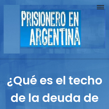
Buscador
Documentos
Prisionero
Opinión
Actuación
Prensa
¿Qué es el techo
Reportajes
de la deuda de
Columnistas
Contacto