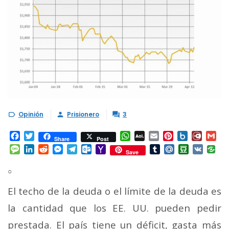
Opinión
Prisionero
3



Facebook
Twitter
WhatsApp
AOL
Email
Pinterest
Box.net
Diary.
Gm
Share
Post
Mail
Message
LinkedIn
Reddit
Messenger
Telegram
Outlook.com
Yahoo
Tumblr
Mail.Ru
Douban
VK
Save
Mail
○
El techo de la deuda o el límite de la deuda es
la cantidad que los EE. UU. pueden pedir
prestada. El país tiene un déficit, gasta más