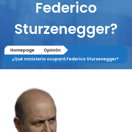
Federico
Sturzenegger?
Homepage
Opinión
¿Qué ministerio ocupará Federico Sturzenegger?