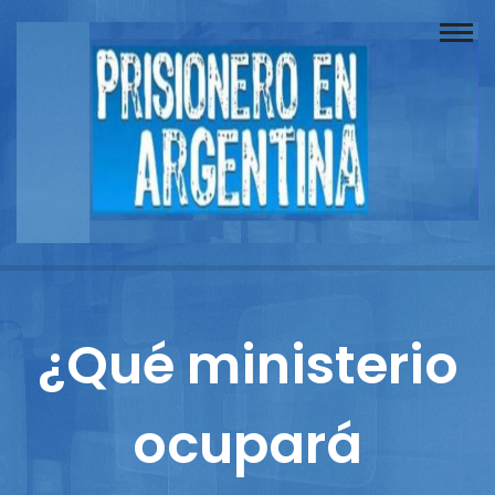
Buscador
Documentos
Prisionero
Opinión
Actuación
Prensa
¿Qué ministerio
Reportajes
ocupará
Columnistas
Contacto