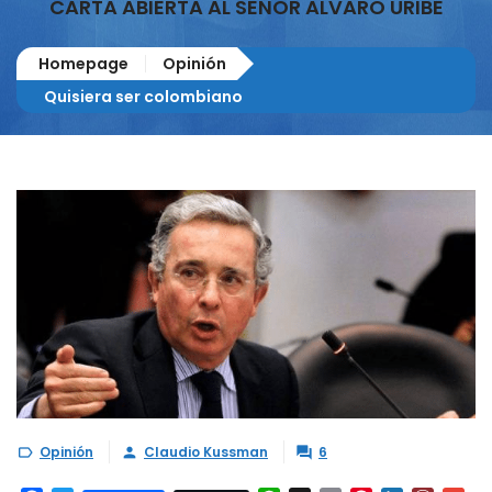
CARTA ABIERTA AL SEÑOR ALVARO URIBE
Homepage
Opinión
Quisiera ser colombiano
Opinión
Claudio Kussman
6


