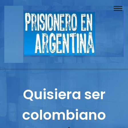
Buscador
Documentos
Prisionero
Opinión
Actuación
Prensa
Quisiera ser
Reportajes
colombiano
Columnistas
Contacto