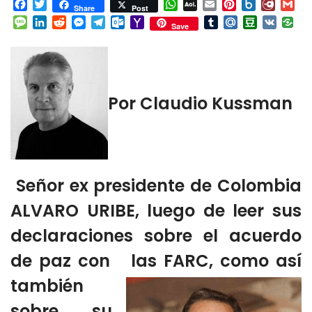
Facebook
Twitter
WhatsApp
AOL
Email
Pinterest
Box.net
Diary.
Gm
Share
Post
Mail
Message
LinkedIn
Reddit
Messenger
Telegram
Outlook.com
Yahoo
Tumblr
Mail.Ru
Douban
VK
Save
Mail
Por Claudio Kussman
Señor ex presidente de Colombia
ALVARO URIBE, luego de leer sus
declaraciones sobre el acuerdo
de paz con
las FARC, como así
también
sobre su