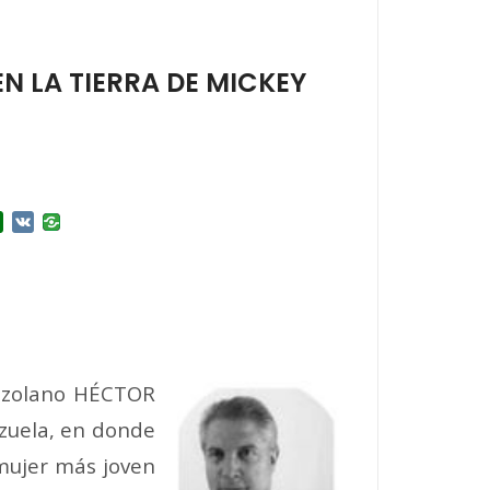
 LA TIERRA DE MICKEY
r
l.Ru
Douban
VK
enezolano HÉCTOR
zuela, en donde
 mujer más joven