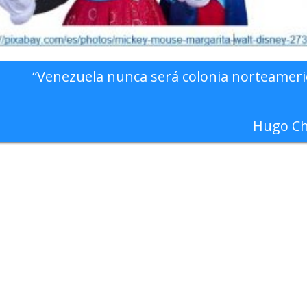
“Venezuela nunca será colonia norteameri
Hugo Ch