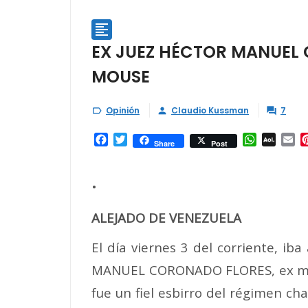

EX JUEZ HÉCTOR MANUEL 
MOUSE
Opinión
Claudio Kussman
7



Facebook
Twitter
WhatsAp
AOL
Em
Share
Post
Mail
.
ALEJADO DE VENEZUELA
El día viernes 3 del corriente, i
MANUEL CORONADO FLORES, ex miem
fue un fiel esbirro del régimen c