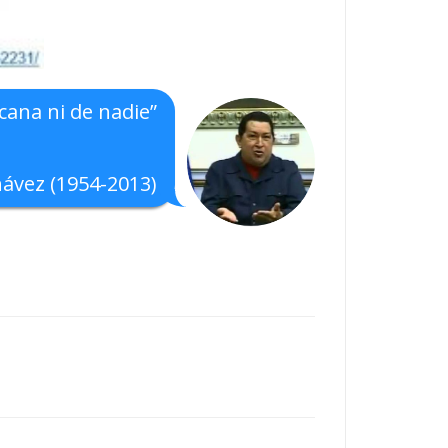
cana ni de nadie”
ávez (1954-2013)