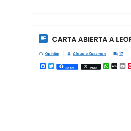
CARTA ABIERTA A LEO

Opinión
Claudio Kussman
17



Facebook
Twitter
WhatsAp
AOL
Em
Share
Post
Mail