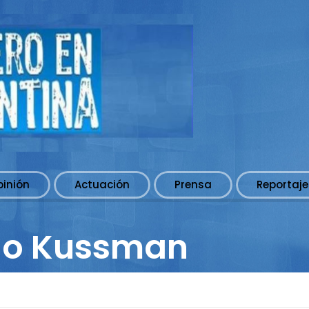
pinión
Actuación
Prensa
Reportaje
io Kussman