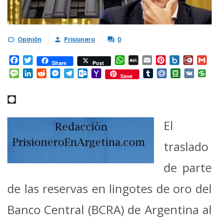
Opinión
Prisionero
0



Facebook
Twitter
WhatsApp
AOL
Email
Pinterest
Box.net
Diary.
Gm
Share
Post
Mail
Message
LinkedIn
Reddit
Messenger
Telegram
Outlook.com
Yahoo
Tumblr
Mail.Ru
Douban
VK
Save
Mail
◘
El
traslado
de parte
de las reservas en lingotes de oro del
Banco Central (BCRA) de Argentina al