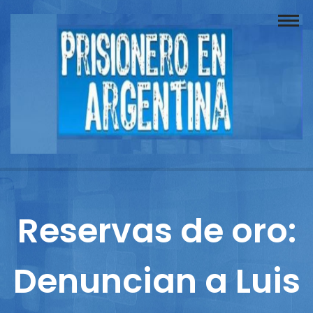
Buscador
Documentos
Prisionero
Opinión
Actuación
Prensa
Reservas de oro:
Reportajes
Denuncian a Luis
Columnistas
Contacto