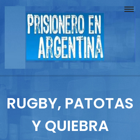
Buscador
Documentos
Prisionero
Opinión
Actuación
Prensa
RUGBY, PATOTAS
Reportajes
Y QUIEBRA
Columnistas
Contacto