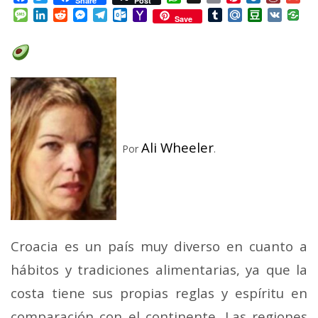
Share
Post
Mail
Message
LinkedIn
Reddit
Messenger
Telegram
Outlook.com
Yahoo
Tumblr
Mail.Ru
Douban
VK
Save
Mail
Ali Wheeler
Por
.
Croacia es un país muy diverso en cuanto a
hábitos y tradiciones alimentarias, ya que la
costa tiene sus propias reglas y espíritu en
comparación con el continente. Las regiones