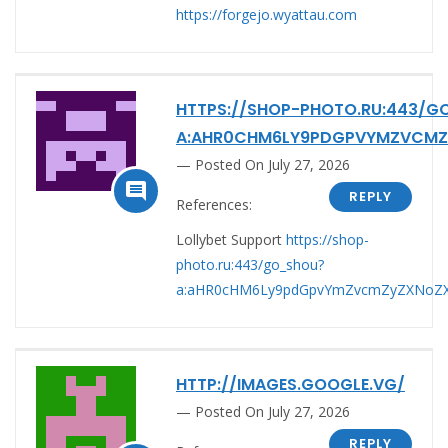
https://forgejo.wyattau.com
HTTPS://SHOP-PHOTO.RU:443/
A:AHR0CHM6LY9PDGPVYMZVCMZ
Posted On July 27, 2026

REPLY
References:
Lollybet Support
https://shop-
photo.ru:443/go_shou?
a:aHR0cHM6Ly9pdGpvYmZvcmZyZXNoZXI
HTTP://IMAGES.GOOGLE.VG/
Posted On July 27, 2026
REPLY