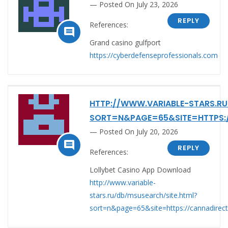
Posted On July 23, 2026
REPLY
References:

Grand casino gulfport
https://cyberdefenseprofessionals.com
HTTP://WWW.VARIABLE-STARS.RU
SORT=N&PAGE=65&SITE=HTTPS:
Posted On July 20, 2026

REPLY
References:
Lollybet Casino App Download
http://www.variable-
stars.ru/db/msusearch/site.html?
sort=n&page=65&site=https://cannadire