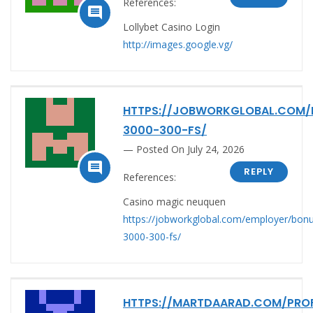
References:

Lollybet Casino Login
http://images.google.vg/
HTTPS://JOBWORKGLOBAL.COM/
3000-300-FS/
Posted On July 24, 2026

REPLY
References:
Casino magic neuquen
https://jobworkglobal.com/employer/bon
3000-300-fs/
HTTPS://MARTDAARAD.COM/PROF