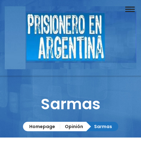
Buscador
Documentos
Prisionero
Opinión
Actuación
Prensa
Sarmas
Reportajes
Columnistas
Homepage
Opinión
Sarmas
Contacto