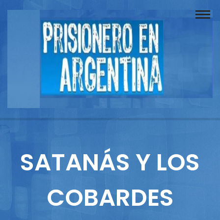
Buscador
Documentos
Prisionero
Opinión
Actuación
Prensa
SATANÁS Y LOS
Reportajes
COBARDES
Columnistas
Contacto