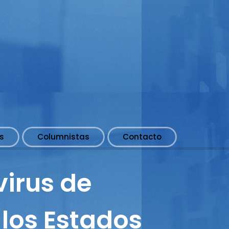
s
Columnistas
Contacto
irus de
los Estados