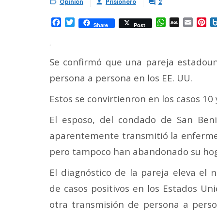
Opinión
Prisionero
2



Facebook
Twitter
WhatsApp
AOL
Email
Pi
Share
Post
Mail
.
Se confirmó que una pareja estadoun
persona a persona en los EE. UU.
Estos se convirtienron en los casos 10 
El esposo, del condado de San Benit
aparentemente transmitió la enfermed
pero tampoco han abandonado su hog
El diagnóstico de la pareja eleva el 
de casos positivos en los Estados Uni
otra transmisión de persona a pers