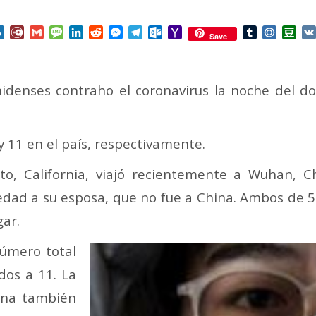
nterest
Box.net
Diary.Ru
Gmail
Message
LinkedIn
Reddit
Messenger
Telegram
Outlook.com
Yahoo
Tumblr
Mail.Ru
Do
Save
Mail
idenses contraho el coronavirus la noche del d
y 11 en el país, respectivamente.
o, California, viajó recientemente a Wuhan, Chi
ad a su esposa, que no fue a China. Ambos de 57
ar.
número total
dos a 11. La
ona también