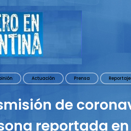
pinión
Actuación
Prensa
Reportaje
misión de coronav
sona reportada en 