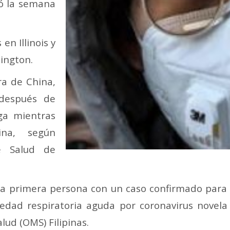
ió la semana
en Illinois y
ington.
ra de China,
después de
ga mientras
ina, según
e Salud de
a primera persona con un caso confirmado para el
dad respiratoria aguda por coronavirus novela
lud (OMS) Filipinas.