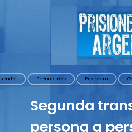
uscador
Documentos
Prisionero
O
Segunda trans
persona a per