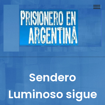
Buscador
Documentos
Prisionero
Opinión
Actuación
Prensa
Sendero
Reportajes
Luminoso sigue
Columnistas
Contacto