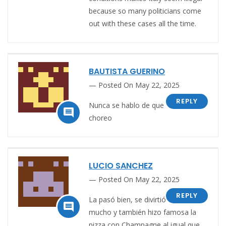
because so many politicians come
out with these cases all the time.
BAUTISTA GUERINO
Posted On May 22, 2025
REPLY
Nunca se hablo de que

choreo
LUCIO SANCHEZ
Posted On May 22, 2025
REPLY
La pasó bien, se divirtió

mucho y también hizo famosa la
pizza con Champagne al igual que