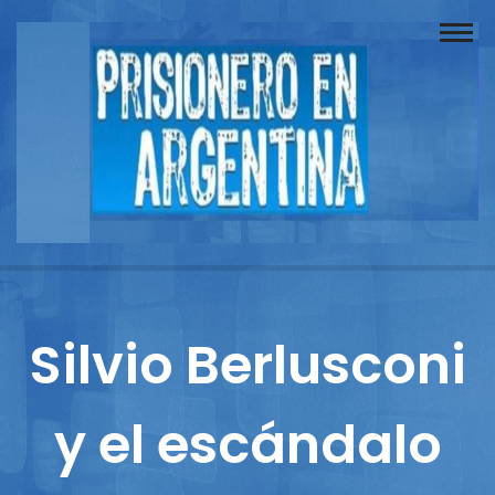
Buscador
Documentos
Prisionero
Opinión
Actuación
Prensa
Silvio Berlusconi
Reportajes
y el escándalo
Columnistas
Contacto