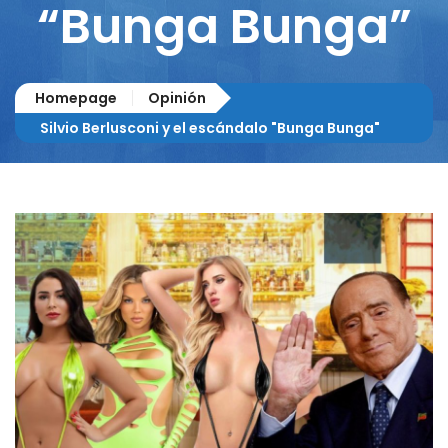
“Bunga Bunga”
Homepage
Opinión
Silvio Berlusconi y el escándalo "Bunga Bunga"