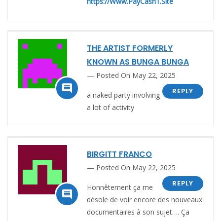
https://Www.PayCash1.Site
THE ARTIST FORMERLY
KNOWN AS BUNGA BUNGA
Posted On May 22, 2025

REPLY
a naked party involving
a lot of activity
BIRGITT FRANCO
Posted On May 22, 2025
REPLY
Honnêtement ça me

désole de voir encore des nouveaux
documentaires à son sujet…. Ça