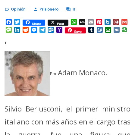
Opinión
Prisionero
11



Facebook
Twitter
WhatsApp
AOL
Email
Pinterest
Box.net
Diary.
Gm
Share
Post
Mail
Message
LinkedIn
Reddit
Messenger
Telegram
Outlook.com
Yahoo
Tumblr
Mail.Ru
Douban
VK
Save
Mail
♦
Adam Monaco.
Por
Silvio Berlusconi, el primer ministro
italiano con más años en el cargo tras
la guerra, fue una figura que