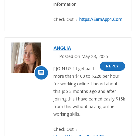
information.
.
Check Out→
https://EarnApp1.Com
ANGLIA
Posted On May 23, 2025
REPLY
[ JOIN US ] I get paid

more than $100 to $220 per hour
for working online. I heard about
this job 3 months ago and after
joining this i have earned easily $15k
from this without having online
working skills…
.
Check Out→ →