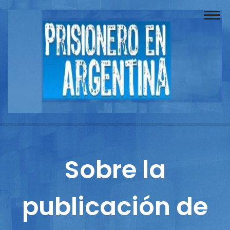
Buscador
Documentos
Prisionero
Opinión
Actuación
Prensa
Sobre la
Reportajes
publicación de
Columnistas
Contacto